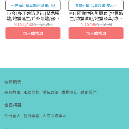
一包備足基本緊急避難用品
防震必備 台灣製造 安心品
質
17合1多用途防災包 (緊急避
MIT阻燃性防災頭套 (地震逃
難/地震逃生/戶外急難/露營
生/防震減砸/地震頭套/防災
登山)
帽)
NT$1,480
NT$2,280
NT$499
NT$699
加入購物車
加入購物車
關於我們
品牌故事
服務條款
隱私政策
購物須知
聯絡我們
會員招募
註冊登入
會員專屬
大宗採購專區