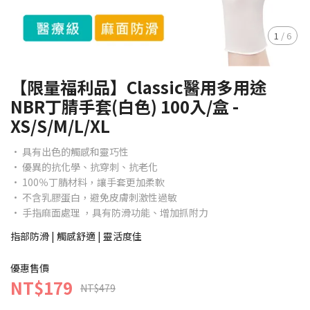
1
/
6
【限量福利品】Classic醫用多用途
NBR丁腈手套(白色) 100入/盒 -
XS/S/M/L/XL
• 具有出色的觸感和靈巧性
• 優異的抗化學、抗穿刺、抗老化
• 100％丁腈材料，讓手套更加柔軟
• 不含乳膠蛋白，避免皮膚刺激性過敏
• 手指麻面處理 ，具有防滑功能、增加抓附力
指部防滑 | 觸感舒適 | 靈活度佳
優惠售價
NT$179
NT$479