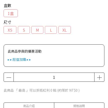
盒數
1盒
尺寸
XS
S
M
L
XL
此商品參與的優惠活動
▸ ▸ 超值加購 ▸ ▸
此商品 「 最高 」可以折抵紅利
0
點 (約等於
NT$0
)
商品介紹
規格說明